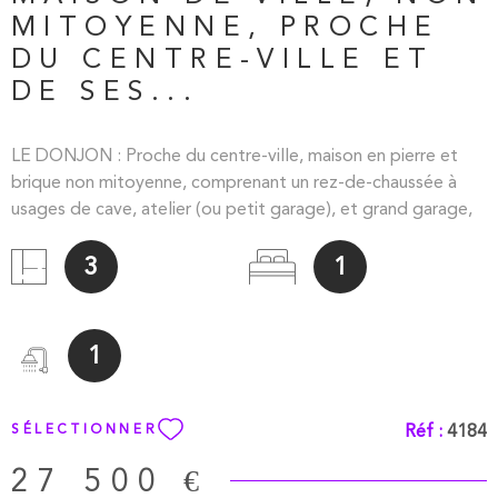
MITOYENNE, PROCHE
DU CENTRE-VILLE ET
DE SES...
LE DONJON : Proche du centre-ville, maison en pierre et
brique non mitoyenne, comprenant un rez-de-chaussée à
usages de cave, atelier (ou petit garage), et grand garage,
et un étage divisé en une cuisine, un séjour, une chambre, une
salle d?eau et un WC. Très beau grenier aménageable (trois
3
1
pièces possibles) sur plancher en aggloméré avec charpente
apparente en peuplier en bon état. Gros-oeuvre sain :
Toiture refaite (certains chevrons et couverture) et murs en
1
bon état. Tout à l'égout. Prévoir travaux de second-oeuvre.
Cour fermée derrière la maison. PETIT PRIX. IDEAL
BRICOLEUR ET INVESTISSEUR.
Réf :
4184
SÉLECTIONNER
27 500 €