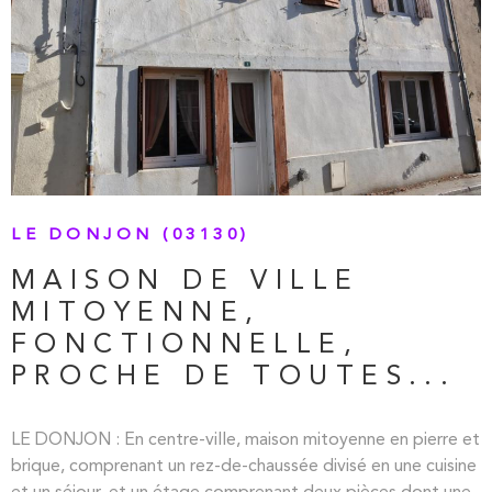
VOIR LE BIEN
LE DONJON (03130)
MAISON DE VILLE
MITOYENNE,
FONCTIONNELLE,
PROCHE DE TOUTES...
LE DONJON : En centre-ville, maison mitoyenne en pierre et
brique, comprenant un rez-de-chaussée divisé en une cuisine
et un séjour, et un étage comprenant deux pièces dont une