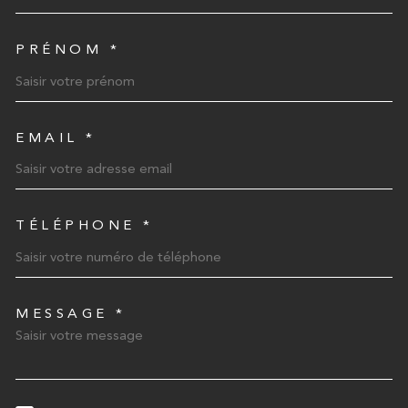
PRÉNOM *
EMAIL *
TÉLÉPHONE *
MESSAGE *
TRAD_MELTEM_VOREDEMA