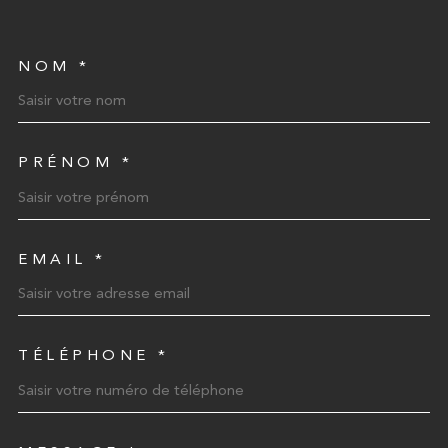
NOM *
TRAD_MELTEM_VOSCOORD
PRÉNOM *
EMAIL *
TÉLÉPHONE *