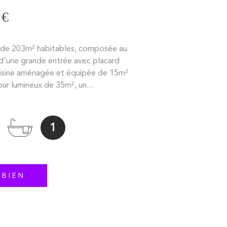
 €
n de 203m² habitables, composée au
d'une grande entrée avec placard
uisine aménagée et équipée de 15m²
our lumineux de 35m², un...
1
 BIEN