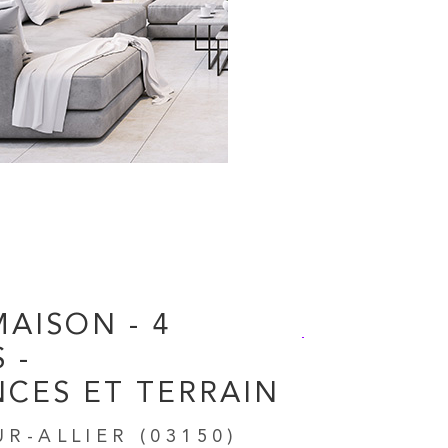
AISON - 4
 -
CES ET TERRAIN
R-ALLIER (03150)