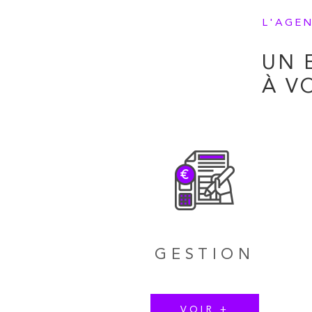
L'AGE
UN 
À V
GESTION
VOIR +