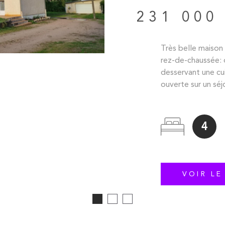
231 000
Très belle maiso
rez-de-chaussée: 
desservant une c
ouverte sur un séj
4
VOIR LE