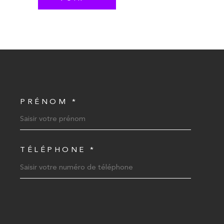
PRÉNOM *
COORDONNEES
TÉLÉPHONE *
EDEMANDE