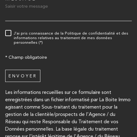
TRAD_MELTEM_VOREDEMA
J'ai pris connaissance de la Politique de confidentialité et des
RÈGLEMENTATION
informations relatives au traitement de mes données
personnelles (*)
* Champ obligatoire
ENVOYER
Les informations recueillies sur ce formulaire sont
enregistrées dans un fichier informatisé par La Boite Immo
agissant comme Sous-traitant du traitement pour la
gestion de la clientèle/prospects de l'Agence / du
Réseau qui reste Responsable du Traitement de vos
Données personnelles. La base légale du traitement
repose sur l'intérêt légitime de l'Agence / du Réseau.