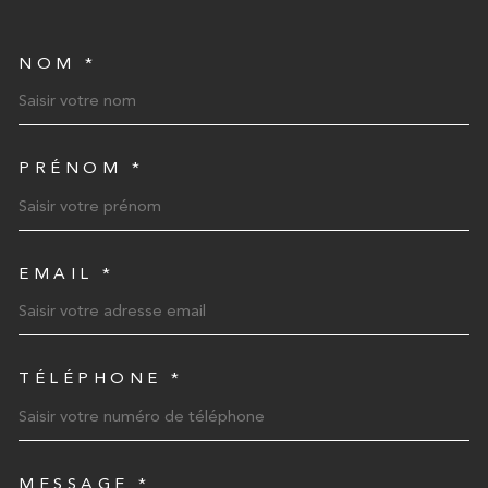
NOM *
TRAD_MELTEM_VOSCOORD
PRÉNOM *
EMAIL *
TÉLÉPHONE *
MESSAGE *