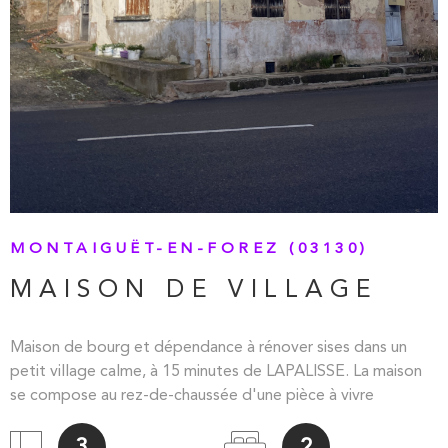
MONTAIGUËT-EN-FOREZ (03130)
MAISON DE VILLAGE
Maison de bourg et dépendance à rénover sises dans un
petit village calme, à 15 minutes de LAPALISSE. La maison
se compose au rez-de-chaussée d'une pièce à vivre
d'environ 40m² comprenant coin cuisine avec conduit de
cheminée et partie séjour. A l'étage: une première pièce sur
3
2