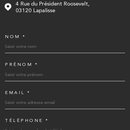
4 Rue du Président Roosevelt,
03120
Lapalisse
NOM *
TRAD_MELTEM_VOSCOORD
PRÉNOM *
EMAIL *
TÉLÉPHONE *