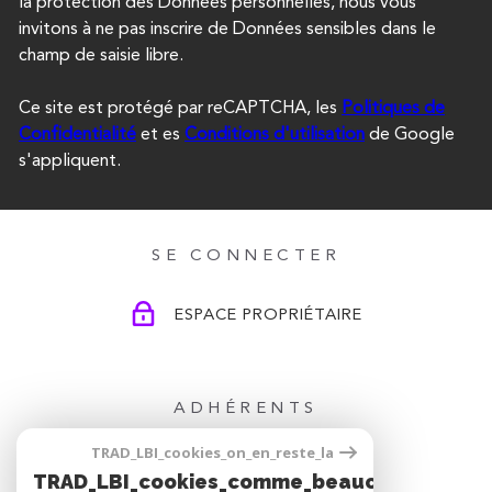
la protection des Données personnelles, nous vous
invitons à ne pas inscrire de Données sensibles dans le
champ de saisie libre.
Ce site est protégé par reCAPTCHA, les
Politiques de
Confidentialité
et es
Conditions d'utilisation
de Google
s'appliquent.
SE CONNECTER
ESPACE PROPRIÉTAIRE
ADHÉRENTS
TRAD_LBI_cookies_on_en_reste_la
TRAD_LBI_cookies_comme_beaucoup_notre_