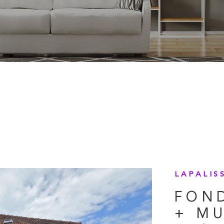
LAPALISS
FON
+ MU