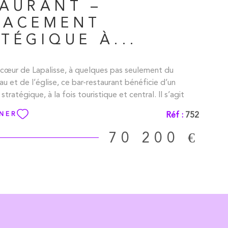
TAURANT –
LACEMENT
TÉGIQUE À...
n cœur de Lapalisse, à quelques pas seulement du
u et de l’église, ce bar-restaurant bénéficie d’un
ratégique, à la fois touristique et central. Il s’agit
nité rare d’acquérir à la fois le fonds de commerce et
Réf :
752
NNER
 établissement avec un bon potentiel de
t. Le rez-de-chaussée se compose d’un espace bar
70 200 €
 que d’une cuisine de 6 m², équipée de la climatisation.
age, une salle de restauration de 21 m² offre un cadre
 accueillir la clientèle, complétée par une seconde
 m² et un sanitaire avec lave-mains. Le deuxième étage
chambre de 11 m², une salle de bains, ainsi qu’une
re de 16 m² en cours de rénovation. Enfin, le
ge dispose d’une mezzanine de 10 m². Une cave vient