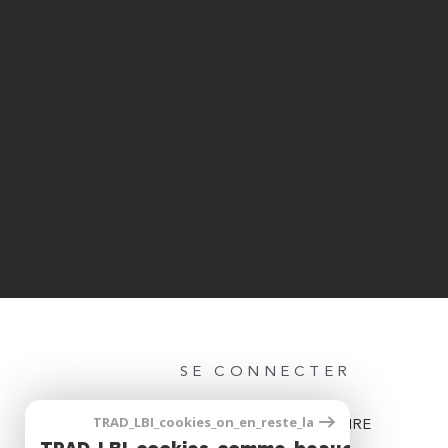
SE CONNECTER
TRAD_LBI_cookies_on_en_reste_la
ESPACE PROPRIÉTAIRE