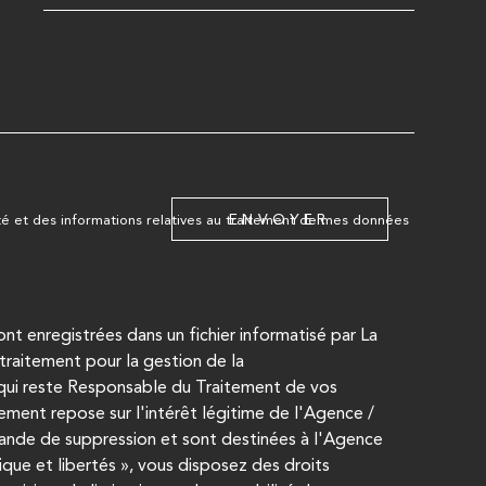
EDEMANDE
ENVOYER
lité et des informations relatives au traitement de mes données
sont enregistrées dans un fichier informatisé par La
raitement pour la gestion de la
qui reste Responsable du Traitement de vos
ement repose sur l'intérêt légitime de l'Agence /
ande de suppression et sont destinées à l'Agence
que et libertés », vous disposez des droits