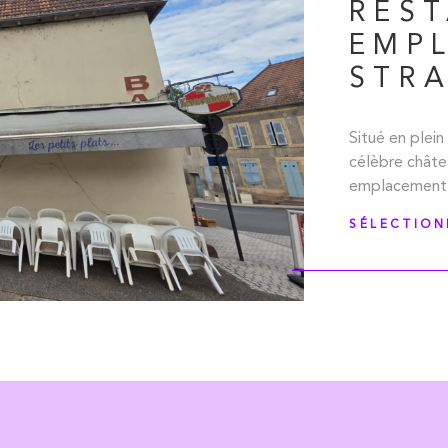
RES
EMP
STRA
IEN
Situé en plei
célèbre châtea
emplacement st
d’une opportu
SÉLECTIO
les murs d’un
développemen
de 15 m² ainsi
Au premier ét
agréable pour
cuisine de 10
accueille une 
seconde chamb
troisième éta