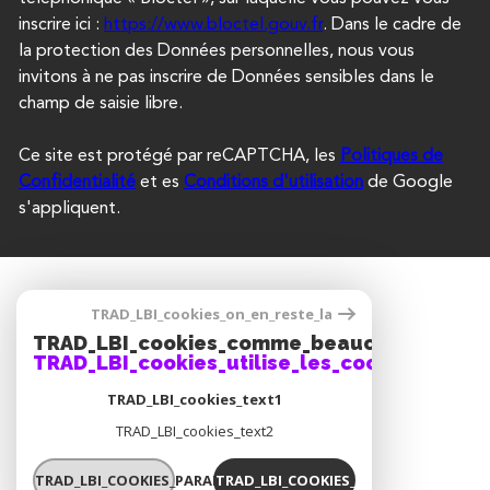
inscrire ici :
https://www.bloctel.gouv.fr
. Dans le cadre de
la protection des Données personnelles, nous vous
invitons à ne pas inscrire de Données sensibles dans le
champ de saisie libre.
Ce site est protégé par reCAPTCHA, les
Politiques de
Confidentialité
et es
Conditions d'utilisation
de Google
s'appliquent.
SE CONNECTER
TRAD_LBI_cookies_on_en_reste_la
TRAD_LBI_cookies_comme_beaucoup_notre_
ESPACE PROPRIÉTAIRE
TRAD_LBI_cookies_utilise_les_cookies
TRAD_LBI_cookies_text1
TRAD_LBI_cookies_text2
ADHÉRENTS
TRAD_LBI_COOKIES_PARAMETRER
TRAD_LBI_COOKIES_OK