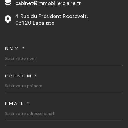
cabinet@immobilierclaire.fr
4 Rue du Président Roosevelt,
03120
Lapalisse
NOM *
TRAD_MELTEM_VOSCOORD
PRÉNOM *
EMAIL *