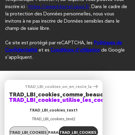
inscrire ici :
https://www.bloctel.gouv.fr
. Dans le cadre de
la protection des Données personnelles, nous vous
invitons à ne pas inscrire de Données sensibles dans le
champ de saisie libre.
Ce site est protégé par reCAPTCHA, les
Politiques de
Confidentialité
et es
Conditions d'utilisation
de Google
s'appliquent.
SE CONNECTER
TRAD_LBI_cookies_on_en_reste_la
TRAD_LBI_cookies_comme_beaucoup_notre_
ESPACE PROPRIÉTAIRE
TRAD_LBI_cookies_utilise_les_cookies
TRAD_LBI_cookies_text1
TRAD_LBI_cookies_text2
ADHÉRENTS
TRAD_LBI_COOKIES_PARAMETRER
TRAD_LBI_COOKIES_OK