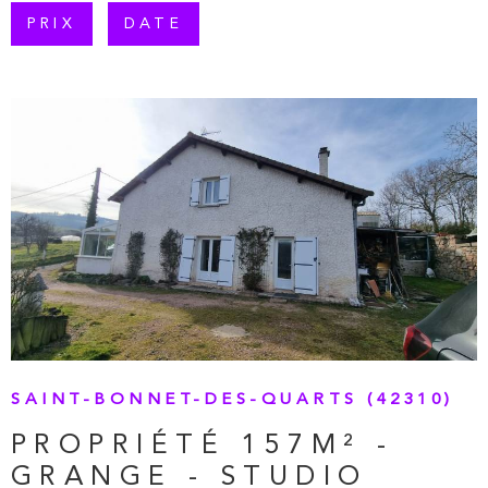
PLUS DE CRITÈRES
PRIX
DATE
RECHERCHER
VOIR LE BIEN
SAINT-BONNET-DES-QUARTS (42310)
PROPRIÉTÉ 157M² -
GRANGE - STUDIO