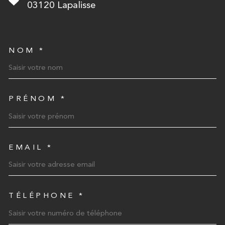
03120
Lapalisse
NOM *
TRAD_MELTEM_VOSCOORD
PRÉNOM *
EMAIL *
TÉLÉPHONE *