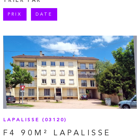
TRIER PAR
PLUS DE CRITÈRES
PRIX
DATE
RECHERCHER
VOIR LE BIEN
LAPALISSE (03120)
F4 90M² LAPALISSE