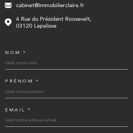
cabinet@immobilierclaire.fr
4 Rue du Président Roosevelt,
03120
Lapalisse
NOM *
TRAD_MELTEM_VOSCOORD
PRÉNOM *
EMAIL *