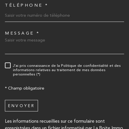
TÉLÉPHONE *
MESSAGE *
TRAD_MELTEM_VOREDEMA
J'ai pris connaissance de la Politique de confidentialité et des
RÈGLEMENTATION
informations relatives au traitement de mes données
personnelles (*)
* Champ obligatoire
ENVOYER
Les informations recueillies sur ce formulaire sont
enregistrées dans un fichier informatisé par La Boite Immo