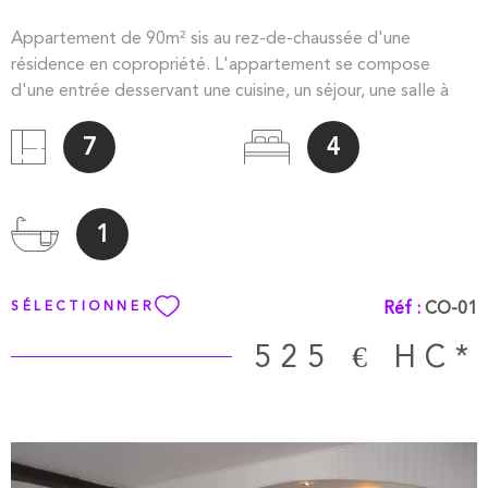
Appartement de 90m² sis au rez-de-chaussée d'une
résidence en copropriété. L'appartement se compose
d'une entrée desservant une cuisine, un séjour, une salle à
manger, trois chambres, une salle de bains et un WC. Une
cave Un emplacement de parking. Chauffage collectif au
7
4
GAZ compris dans les charges.
1
Réf :
CO-01
SÉLECTIONNER
525 €
HC*