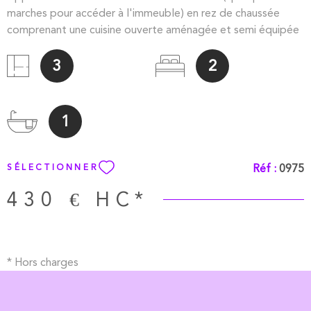
marches pour accéder à l'immeuble) en rez de chaussée
comprenant une cuisine ouverte aménagée et semi équipée
(plaque, hotte), deux chambres, une salle de bains et un wc.
Une cave. Chauffage électrique.Libre au 30 septembre
3
2
2026.
1
Réf :
0975
SÉLECTIONNER
430 €
HC*
* Hors charges